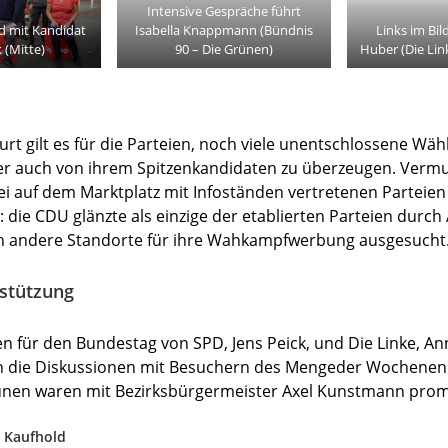
Intensive Gespräche führt
d mit Kandidat
Isabella Knappmann (Bündnis
Links im Bil
k (Mitte)
90 – Die Grünen)
Huber (Die Lin
t gilt es für die Parteien, noch viele unentschlossene Wäh
 auch von ihrem Spitzenkandidaten zu überzeugen. Vermu
ei auf dem Marktplatz mit Infoständen vertretenen Parteie
 die CDU glänzte als einzige der etablierten Parteien durch
ch andere Standorte für ihre Wahkampfwerbung ausgesucht
stützung
n für den Bundestag von SPD, Jens Peick, und Die Linke, An
 in die Diskussionen mit Besuchern des Mengeder Wochenen
ünen waren mit Bezirksbürgermeister Axel Kunstmann prom
 Kaufhold