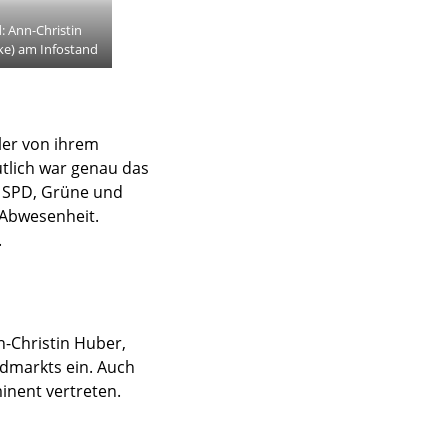
d: Ann-Christin
ke) am Infostand
ler von ihrem
tlich war genau das
n SPD, Grüne und
 Abwesenheit.
.
n-Christin Huber,
dmarkts ein. Auch
inent vertreten.