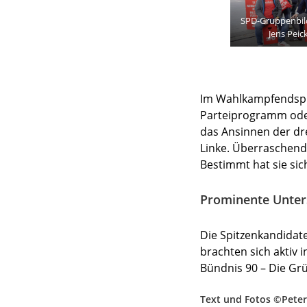
SPD-Gruppenbil
Jens Peic
Im Wahlkampfendspur
Parteiprogramm oder
das Ansinnen der dr
Linke. Überraschend:
Bestimmt hat sie si
Prominente Unter
Die Spitzenkandidate
brachten sich aktiv
Bündnis 90 – Die Gr
Text und Fotos ©Peter