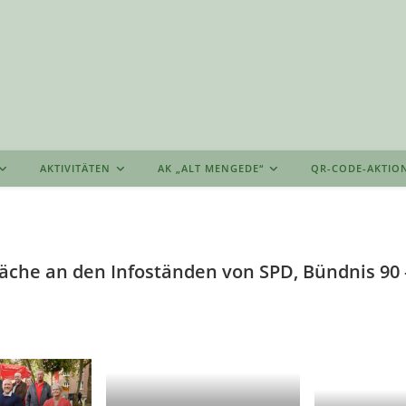
AKTIVITÄTEN
AK „ALT MENGEDE“
QR-CODE-AKTIO
äche an den Infoständen von SPD, Bündnis 90