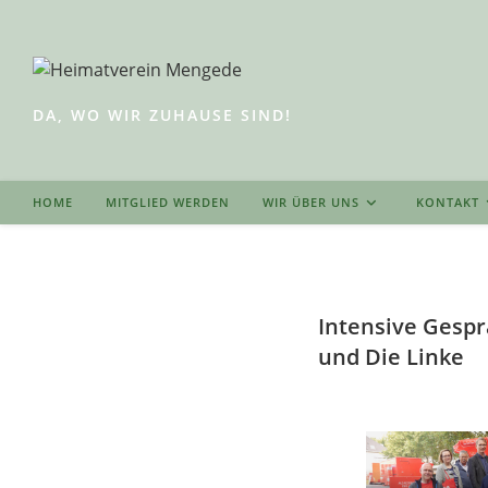
Zum
Inhalt
springen
DA, WO WIR ZUHAUSE SIND!
HOME
MITGLIED WERDEN
WIR ÜBER UNS
KONTAKT
Intensive Gespr
und Die Linke