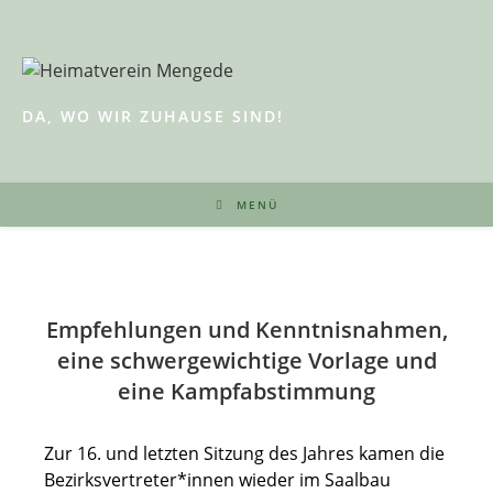
Zum
Inhalt
springen
DA, WO WIR ZUHAUSE SIND!
MENÜ
Empfehlungen und Kenntnisnahmen,
eine schwergewichtige Vorlage und
eine Kampfabstimmung
Zur 16. und letzten Sitzung des Jahres kamen die
Bezirksvertreter*innen wieder im Saalbau