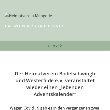
Zum
Inhalt
springen
DA, WO WIR ZUHAUSE SIND!
MENÜ
Der Heimatverein Bodelschwingh
und Westerfilde e.V. veranstaltet
wieder einen „lebenden
Adventskalender“
Wegen Covid 19 gab es in den vergangenen zwei