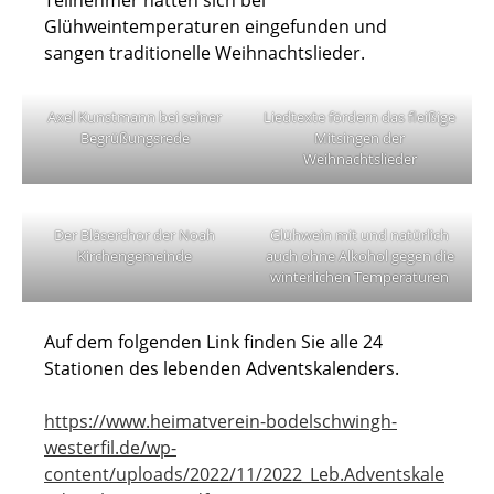
Glühweintemperaturen eingefunden und
sangen traditionelle Weihnachtslieder.
Axel Kunstmann bei seiner
Liedtexte fördern das fleißige
Begrüßungsrede
Mitsingen der
Weihnachtslieder
Der Bläserchor der Noah
Glühwein mit und natürlich
Kirchengemeinde
auch ohne Alkohol gegen die
winterlichen Temperaturen
Auf dem folgenden Link finden Sie alle 24
Stationen des lebenden Adventskalenders.
https://www.heimatverein-bodelschwingh-
westerfil.de/wp-
content/uploads/2022/11/2022_Leb.Adventskale