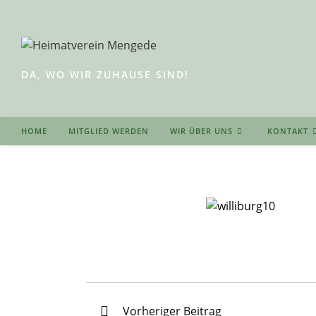
Zum
Inhalt
springen
DA, WO WIR ZUHAUSE SIND!
HOME
MITGLIED WERDEN
WIR ÜBER UNS
KONTAKT
Weitere
Vorheriger Beitrag