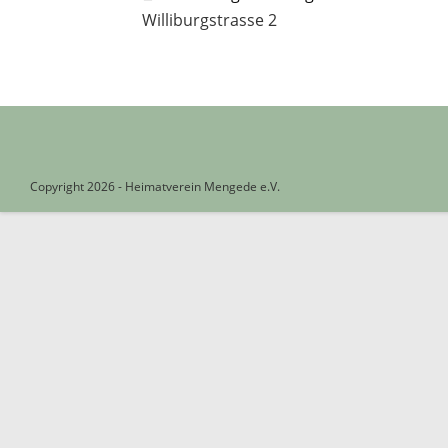
Artikel
Williburgstrasse 2
ansehen
Copyright 2026 - Heimatverein Mengede e.V.