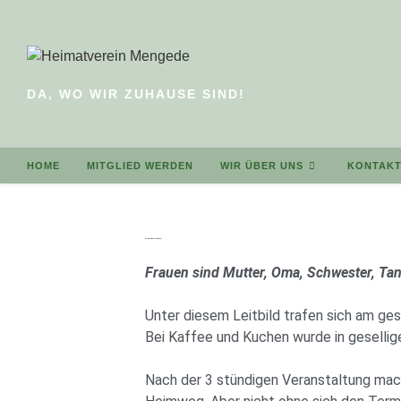
DA, WO WIR ZUHAUSE SIND!
HOME
MITGLIED WERDEN
WIR ÜBER UNS
KONTAK
Weltfrauentag im Heimathaus
Frauen sind Mutter, Oma, Schwester, Tant
Unter diesem Leitbild trafen sich am ge
Bei Kaffee und Kuchen wurde in gesellig
Nach der 3 stündigen Veranstaltung mac