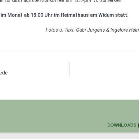
n für das nächste Klönkaffee am 12. April vorzumerken.
ag im Monat ab 15.00 Uhr im Heimathaus am Widum statt.
Fotos u. Text: Gabi Jürgens & Ingelore Hel
gede
DOWNLOADS