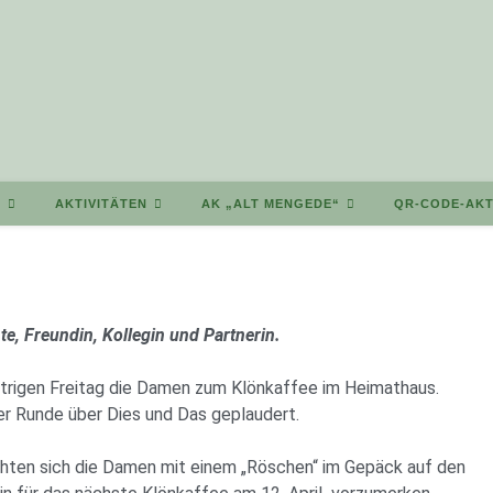
T
AKTIVITÄTEN
AK „ALT MENGEDE“
QR-CODE-AKT
e, Freundin, Kollegin und Partnerin.
strigen Freitag die Damen zum Klönkaffee im Heimathaus.
er Runde über Dies und Das geplaudert.
hten sich die Damen mit einem „Röschen“ im Gepäck auf den