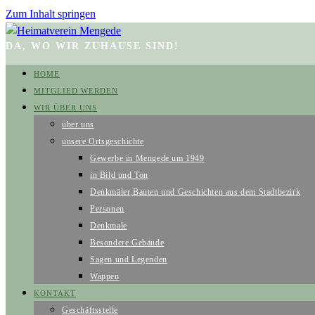
Zum Inhalt springen
DA, WO WIR ZUHAUSE SIND!
HOME
MITGLIED WERDEN
WIR ÜBER UNS
über uns
unsere Ortsgeschichte
Gewerbe in Mengede um 1949
in Bild und Ton
Denkmäler,Bauten und Geschichten aus dem Stadtbezirk
Personen
Denkmale
Besondere Gebäude
Sagen und Legenden
Wappen
KONTAKT
Geschäftsstelle