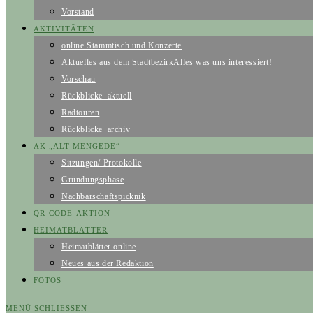
Vorstand
AKTIVITÄTEN
online Stammtisch und Konzerte
Aktuelles aus dem Stadtbezirk
Alles was uns interessiert!
Vorschau
Rückblicke_aktuell
Radtouren
Rückblicke_archiv
AK „ALT MENGEDE“
Sitzungen/ Protokolle
Gründungsphase
Nachbarschaftspicknik
QR-CODE-AKTION
HEIMATBLÄTTER
Heimatblätter online
Neues aus der Redaktion
FOTOS
MENÜ
SCHLIESSEN