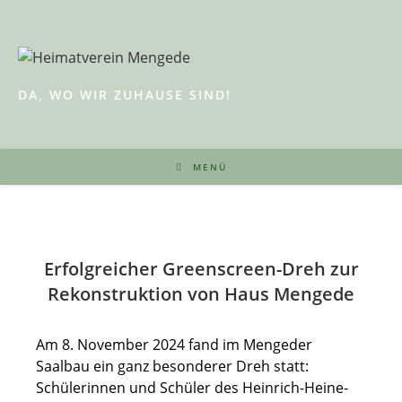
Zum
Inhalt
springen
DA, WO WIR ZUHAUSE SIND!
MENÜ
Erfolgreicher Greenscreen-Dreh zur
Rekonstruktion von Haus Mengede
Am 8. November 2024 fand im Mengeder
Saalbau ein ganz besonderer Dreh statt:
Schülerinnen und Schüler des Heinrich-Heine-