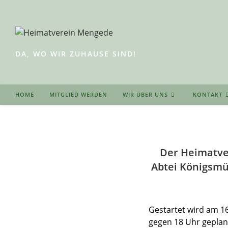
Zum
Inhalt
springen
DA, WO WIR ZUHAUSE SIND!
HOME
MITGLIED WERDEN
WIR ÜBER UNS
KONTAKT
Der Heimatve
Abtei Königsmü
Gestartet wird am 1
gegen 18 Uhr geplan