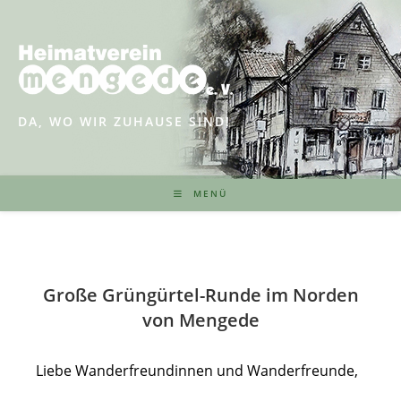
Zum
Inhalt
springen
DA, WO WIR ZUHAUSE SIND!
MENÜ
Große Grüngürtel-Runde im Norden
von Mengede
Liebe Wanderfreundinnen und Wanderfreunde,