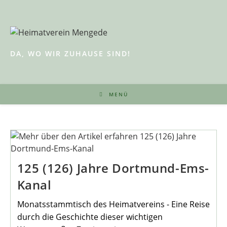
Zum
Inhalt
springen
DA, WO WIR ZUHAUSE SIND!
MENÜ
125 (126) Jahre Dortmund-Ems-
Kanal
Monatsstammtisch des Heimatvereins - Eine Reise
durch die Geschichte dieser wichtigen