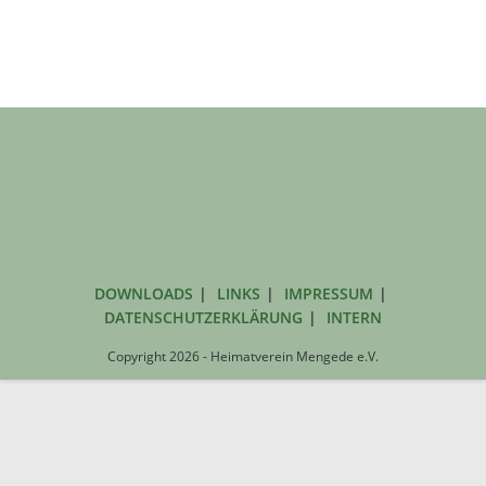
DOWNLOADS
LINKS
IMPRESSUM
DATENSCHUTZERKLÄRUNG
INTERN
Copyright 2026 - Heimatverein Mengede e.V.