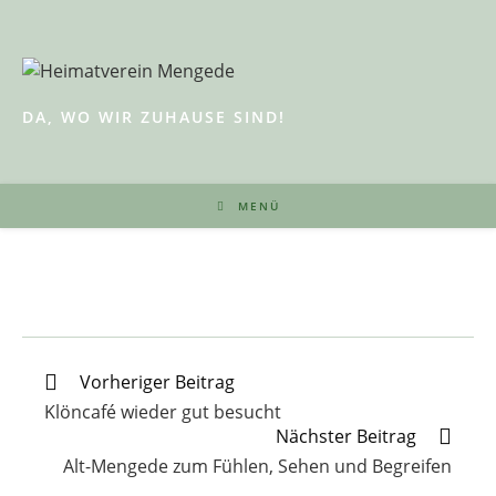
Zum
Inhalt
springen
DA, WO WIR ZUHAUSE SIND!
MENÜ
Weitere
Vorheriger Beitrag
Artikel
Klöncafé wieder gut besucht
ansehen
Nächster Beitrag
Alt-Mengede zum Fühlen, Sehen und Begreifen