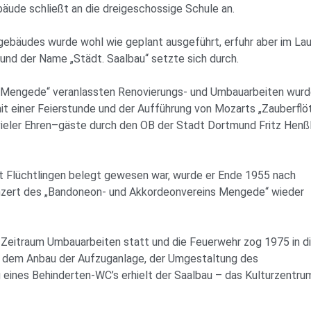
äude schließt an die dreigeschossige Schule an.
gebäudes wurde wohl wie geplant ausgeführt, erfuhr aber im La
nd der Name „Städt. Saalbau“ setzte sich durch.
e Mengede“ veranlassten Renovierungs- und Umbauarbeiten wur
t einer Feierstunde und der Aufführung von Mozarts „Zauberflö
ieler Ehren
–
gäste durch den OB der Stadt Dortmund Fritz Henß
t Flüchtlingen belegt gewesen war, wurde er Ende 1955 nach
nzert des „Bandoneon- und Akkordeonvereins Mengede“ wieder
 Zeitraum Umbauarbeiten statt und die Feuerwehr zog 1975 in d
t dem Anbau der Aufzuganlage, der Umgestaltung des
 eines Behinderten-WC’s erhielt der Saalbau – das Kulturzentru