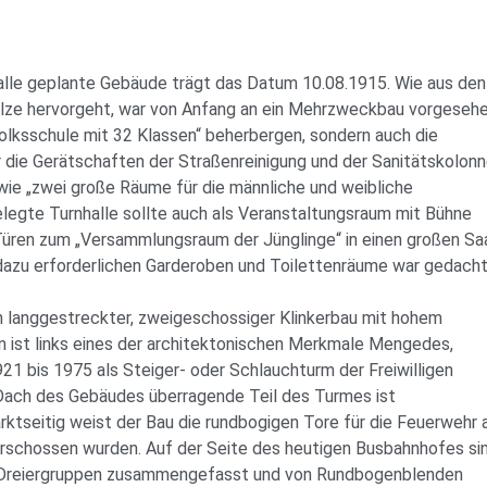
halle geplante Gebäude trägt das Datum 10.08.1915. Wie aus den
lze hervorgeht, war von Anfang an ein Mehrzweckbau vorgesehe
 „Volksschule mit 32 Klassen“ beherbergen, sondern auch die
 die Gerätschaften der Straßenreinigung und der Sanitätskolonn
e „zwei große Räume für die männliche und weibliche
legte Turnhalle sollte auch als Veranstaltungsraum mit Bühne
Türen zum „Versammlungsraum der Jünglinge“ in einen großen Sa
dazu erforderlichen Garderoben und Toilettenräume war gedacht
n langgestreckter, zweigeschossiger Klinkerbau mit hohem
 ist links eines der architektonischen Merkmale Mengedes,
21 bis 1975 als Steiger- oder Schlauchturm der Freiwilligen
Dach des Gebäudes überragende Teil des Turmes ist
ktseitig weist der Bau die rundbogigen Tore für die Feuerwehr a
erschossen wurden. Auf der Seite des heutigen Busbahnhofes si
n Dreiergruppen zusammengefasst und von Rundbogenblenden