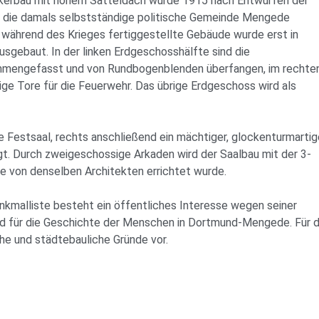
nkerbau mit hohem Satteldach wurde 1915 nach Entwürfen der
ür die damals selbstständige politische Gemeinde Mengede
d während des Krieges fertiggestellte Gebäude wurde erst in
usgebaut. In der linken Erdgeschosshälfte sind die
mmengefasst und von Rundbogenblenden überfangen, im rechte
ige Tore für die Feuerwehr. Das übrige Erdgeschoss wird als
 Festsaal, rechts anschließend ein mächtiger, glockenturmartig
t. Durch zweigeschossige Arkaden wird der Saalbau mit der 3-
e von denselben Architekten errichtet wurde.
enkmalliste besteht ein öffentliches Interesse wegen seiner
d für die Geschichte der Menschen in Dortmund-Mengede. Für d
che und städtebauliche Gründe vor.