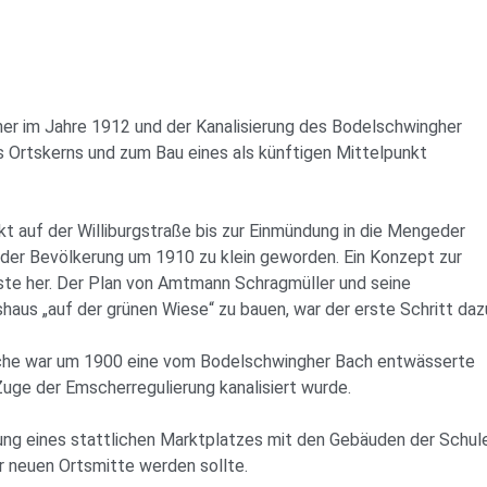
her im Jahre 1912 und der Kanalisierung des Bodelschwingher
s Ortskerns und zum Bau eines als künftigen Mittelpunkt
 auf der Williburgstraße bis zur Einmündung in die Mengeder
der Bevölkerung um 1910 zu klein geworden. Ein Konzept zur
te her. Der Plan von Amtmann Schragmüller und seine
us „auf der grünen Wiese“ zu bauen, war der erste Schritt daz
äche war um 1900 eine vom Bodelschwingher Bach entwässerte
Zuge der Emscherregulierung kanalisiert wurde.
ung eines stattlichen Marktplatzes mit den Gebäuden der Schul
r neuen Ortsmitte werden sollte.