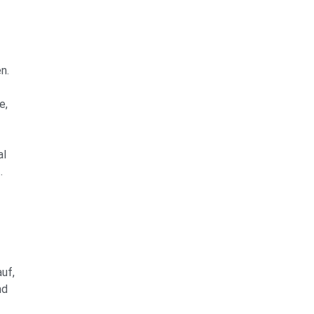
n.
e,
al
.
uf,
nd