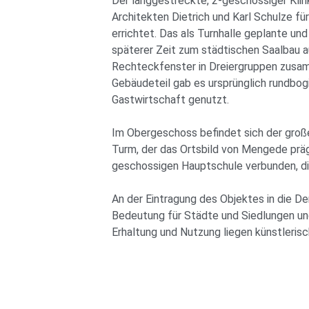
Der langgestreckte, 2-geschossiger Kli
Architekten Dietrich und Karl Schulze f
errichtet. Das als Turnhalle geplante un
späterer Zeit zum städtischen Saalbau a
Rechteckfenster in Dreiergruppen zusa
Gebäudeteil gab es ursprünglich rundbog
Gastwirtschaft genutzt.
Im Obergeschoss befindet sich der große
Turm, der das Ortsbild von Mengede präg
geschossigen Hauptschule verbunden, di
An der Eintragung des Objektes in die D
Bedeutung für Städte und Siedlungen un
Erhaltung und Nutzung liegen künstleris