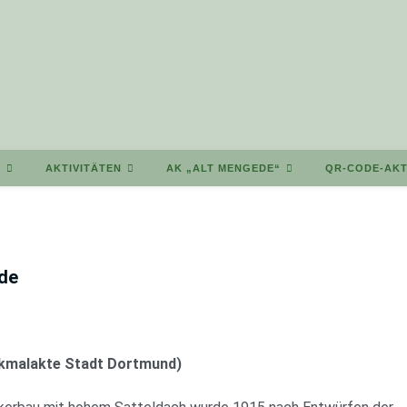
T
AKTIVITÄTEN
AK „ALT MENGEDE“
QR-CODE-AKT
de
kmalakte Stadt Dortmund)