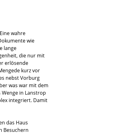
 Eine wahre
 Dokumente wie
e lange
enheit, die nur mit
er erlösende
 Mengede kurz vor
es nebst Vorburg
Aber was war mit dem
s Wenge in Lanstrop
ex integriert. Damit
nen das Haus
en Besuchern