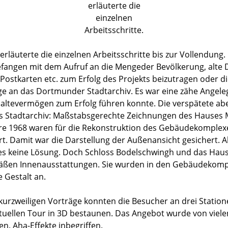
erläuterte die
einzelnen
Arbeitsschritte.
rläuterte die einzelnen Arbeitsschritte bis zur Vollendung.
efangen mit dem Aufruf an die Mengeder Bevölkerung, alte
Postkarten etc. zum Erfolg des Projekts beizutragen oder di
e an das Dortmunder Stadtarchiv. Es war eine zähe Angeleg
ltevermögen zum Erfolg führen konnte. Die verspätete ab
das Stadtarchiv: Maßstabsgerechte Zeichnungen des Hauses
re 1968 waren für die Rekonstruktion des Gebäudekomplex
rt. Damit war die Darstellung der Außenansicht gesichert. 
 es keine Lösung. Doch Schloss Bodelschwingh und das Hau
emäßen Innenausstattungen. Sie wurden in den Gebäudekompl
Gestalt an.
kurzweiligen Vorträge konnten die Besucher an drei Statio
rtuellen Tour in 3D bestaunen. Das Angebot wurde von viel
 Aha-Effekte inbegriffen.