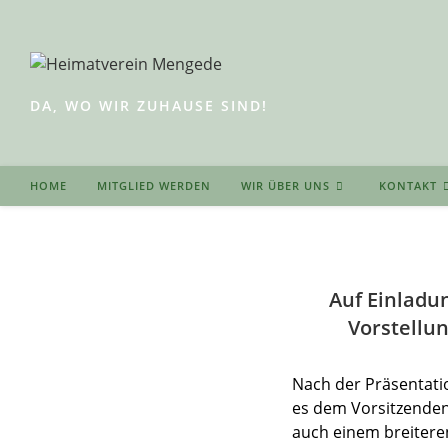
Zum
Inhalt
springen
DA, WO WIR ZUHAUSE SIND!
HOME
MITGLIED WERDEN
WIR ÜBER UNS
KONTAKT
Auf Einladu
Vorstellu
Nach der Präsentati
es dem Vorsitzenden
auch einem breitere