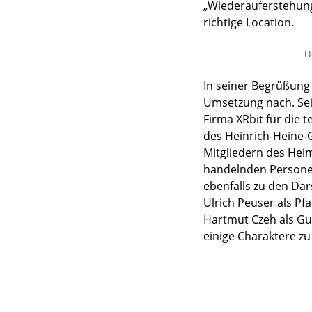
„Wiederauferstehung
richtige Location.
H
In seiner Begrüßung 
Umsetzung nach. Sein
Firma XRbit für die
des Heinrich-Heine-
Mitgliedern des Hei
handelnden Personen
ebenfalls zu den Da
Ulrich Peuser als Pf
Hartmut Czeh als Gut
einige Charaktere z