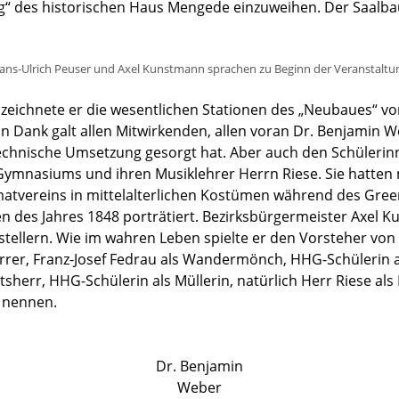
“ des historischen Haus Mengede einzuweihen. Der Saalbau
ans-Ulrich Peuser und Axel Kunstmann sprachen zu Beginn der Veranstaltu
zeichnete er die wesentlichen Stationen des „Neubaues“ von
 Dank galt allen Mitwirkenden, allen voran Dr. Benjamin We
 technische Umsetzung gesorgt hat. Aber auch den Schüleri
Gymnasiums und ihren Musiklehrer Herrn Riese. Sie hatten
matvereins in mittelalterlichen Kostümen während des Gre
 des Jahres 1848 porträtiert. Bezirksbürgermeister Axel 
rstellern. Wie im wahren Leben spielte er den Vorsteher vo
arrer, Franz-Josef Fedrau als Wandermönch, HHG-Schülerin a
sherr, HHG-Schülerin als Müllerin, natürlich Herr Riese als
u nennen.
Dr. Benjamin
Weber