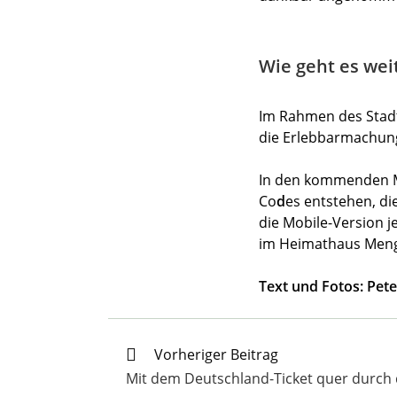
Wie geht es wei
Im Rahmen des Sta
die Erlebbarmachun
In den kommenden Mo
Co
d
es entstehen, di
die Mobile-Version j
im Heimathaus Meng
Text und Fotos: Pet
Weitere
Vorheriger Beitrag
Artikel
Mit dem Deutschland-Ticket quer durch 
ansehen