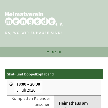
Zum
Inhalt
springen
DA, WO WIR ZUHAUSE SIND!
MENÜ
Skat- und Doppelkopfabend
18:00
–
20:30
8. Juli 2026
Kompletten Kalender
Heimathaus am
ansehen