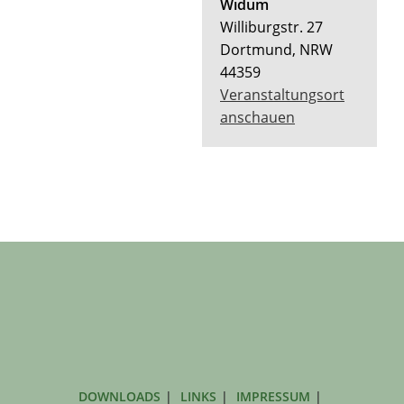
Widum
Williburgstr. 27
Dortmund
,
NRW
44359
Veranstaltungsort
anschauen
DOWNLOADS
LINKS
IMPRESSUM