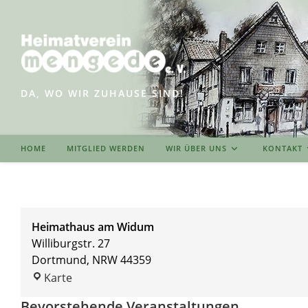
Zum
Inhalt
springen
DA, WO WIR ZUHAUSE SIND!
HOME
MITGLIED WERDEN
WIR ÜBER UNS
KONTAKT
Heimathaus am Widum
Williburgstr. 27
Dortmund
,
NRW
44359
Heimathaus
Karte
am
Bevorstehende Veranstaltungen
Widum