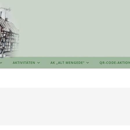
AKTIVITÄTEN
AK „ALT MENGEDE“
QR-CODE-AKTIO