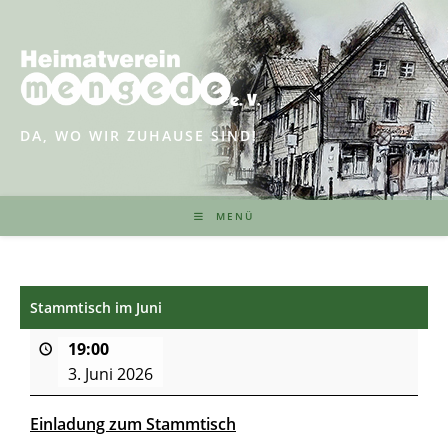
Zum
Inhalt
springen
DA, WO WIR ZUHAUSE SIND!
MENÜ
Stammtisch im Juni
19:00
3. Juni 2026
Einladung zum Stammtisch