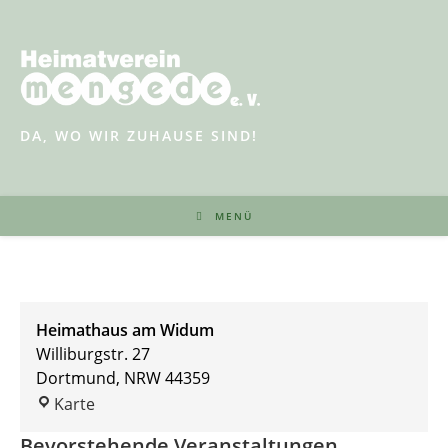
Zum
Inhalt
springen
DA, WO WIR ZUHAUSE SIND!
MENÜ
Heimathaus am Widum
Williburgstr. 27
Dortmund
,
NRW
44359
Heimathaus
Karte
am
Bevorstehende Veranstaltungen
Widum