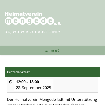
Zum
Inhalt
springen
DA, WO WIR ZUHAUSE SIND!
MENÜ
Erntedankfest
12:00
–
18:00
28. September 2025
Der Heimatverein Mengede lädt mit Unterstützung