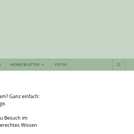
N
HEIMATBLÄTTER
FOTOS
am? Ganz einfach:
ge.
zu Besuch im
gerechtes Wissen