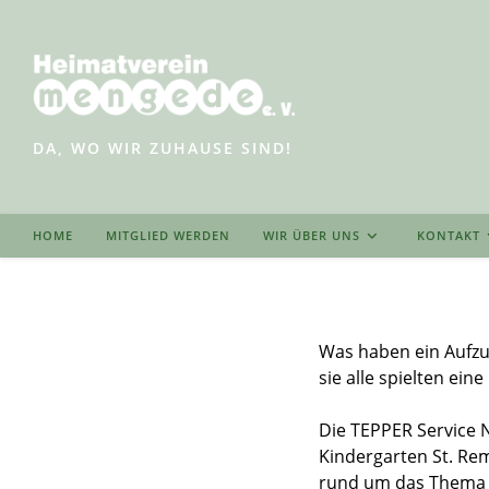
Zum
Inhalt
springen
DA, WO WIR ZUHAUSE SIND!
HOME
MITGLIED WERDEN
WIR ÜBER UNS
KONTAKT
Was haben ein Aufzu
sie alle spielten ei
Die TEPPER Service 
Kindergarten St. Re
rund um das Thema S