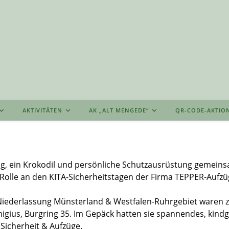
AKTIVITÄTEN
AK „ALT MENGEDE“
QR-CODE-AKTIO
g, ein Krokodil und persönliche Schutzausrüstung gemeins
ne Rolle an den KITA-Sicherheitstagen der Firma TEPPER-Aufzü
Niederlassung Münsterland & Westfalen-Ruhrgebiet waren 
migius, Burgring 35. Im Gepäck hatten sie spannendes, kind
icherheit & Aufzüge.