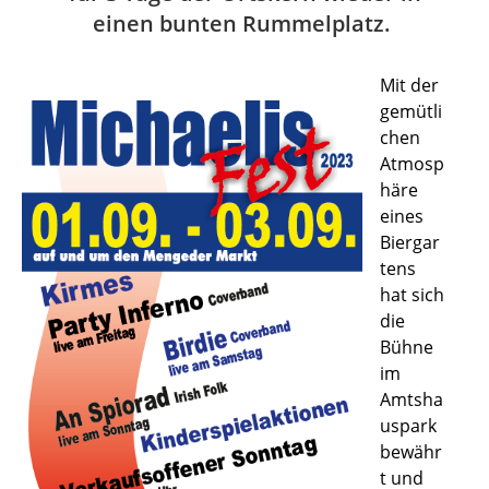
einen bunten Rummelplatz.
Mit der
gemütli
chen
Atmosp
häre
eines
Biergar
tens
hat sich
die
Bühne
im
Amtsha
uspark
bewähr
t und