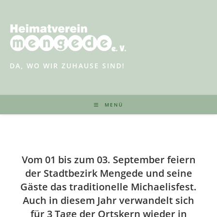
Zum
Inhalt
springen
DA, WO WIR ZUHAUSE SIND!
MENÜ
Vom 01 bis zum 03. September feiern
der Stadtbezirk Mengede und seine
Gäste das traditionelle Michaelisfest.
Auch in diesem Jahr verwandelt sich
für 3 Tage der Ortskern wieder in