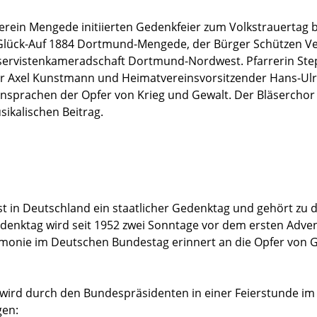
rein Mengede initiierten Gedenkfeier zum Volkstrauertag be
Glück-Auf 1884 Dortmund-Mengede, der Bürger Schützen V
eservistenkameradschaft Dortmund-Nordwest. Pfarrerin
Ste
r Axel Kunstmann und Heimatvereinsvorsitzender Hans-Ulr
Ansprachen der Opfer von Krieg und Gewalt. Der Bläserchor
ikalischen Beitrag.
ist in Deutschland ein staatlicher Gedenktag und gehört zu
Gedenktag wird seit 1952 zwei Sonntage vor dem ersten Adv
monie im Deutschen Bundestag erinnert an die Opfer von Ge
ird durch den Bundespräsidenten in einer Feierstunde i
gen: