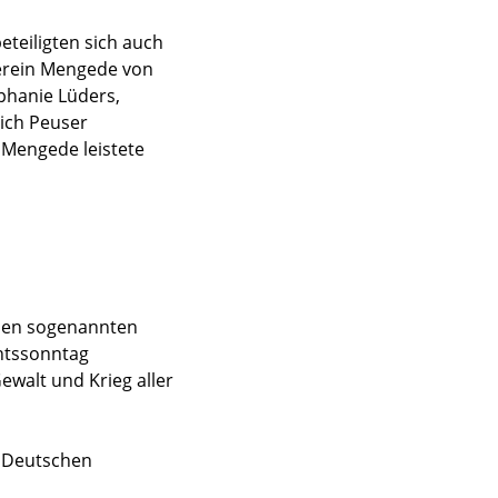
teiligten sich auch
erein Mengede von
phanie Lüders,
ich Peuser
 Mengede leistete
 den sogenannten
entssonntag
walt und Krieg aller
m Deutschen