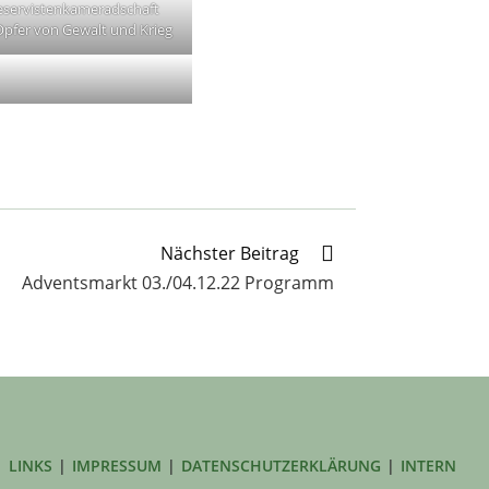
eservistenkameradschaft
pfer von Gewalt und Krieg
Nächster Beitrag
Adventsmarkt 03./04.12.22 Programm
LINKS
IMPRESSUM
DATENSCHUTZERKLÄRUNG
INTERN