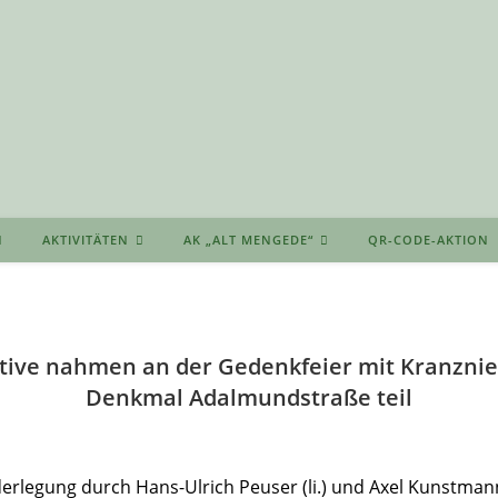
AKTIVITÄTEN
AK „ALT MENGEDE“
QR-CODE-AKTION
ktive nahmen an der Gedenkfeier mit Kranzni
Denkmal Adalmundstraße teil
ederlegung durch Hans-Ulrich Peuser (li.) und Axel Kunstman