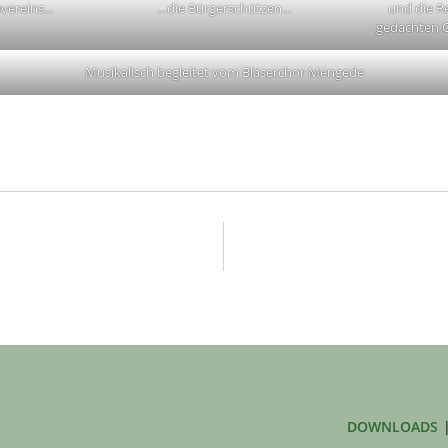
nvereins…
…die Bürgerschützen…
und die R
gedachten O
Musikalisch begleitet vom Bläserchor Mengede
DOWNLOADS