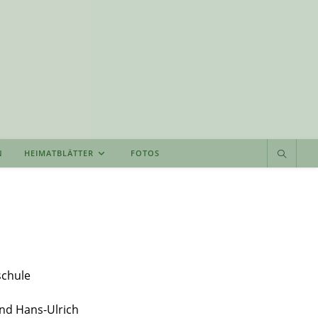
N
HEIMATBLÄTTER
FOTOS
schule
nd Hans-Ulrich