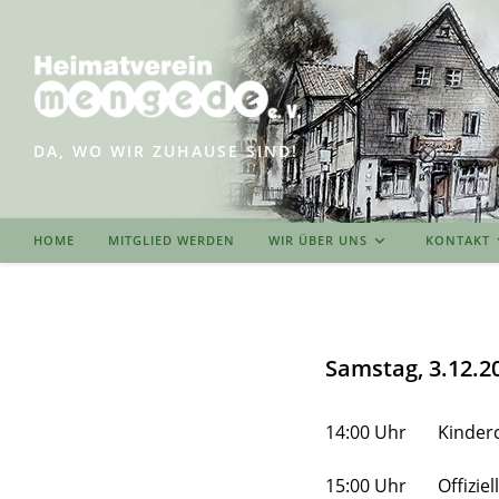
Zum
Inhalt
springen
DA, WO WIR ZUHAUSE SIND!
HOME
MITGLIED WERDEN
WIR ÜBER UNS
KONTAKT
Samstag, 3.12.2
14:00 Uhr Kinderch
15:00 Uhr Offiziell