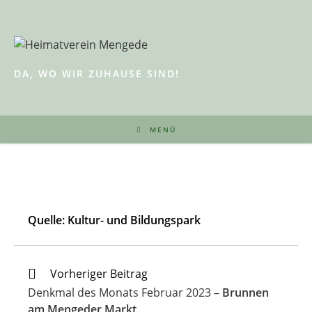
Zum
Inhalt
springen
DA, WO WIR ZUHAUSE SIND!
MENÜ
Quelle: Kultur- und Bildungspark
Weitere
Vorheriger Beitrag
Artikel
Denkmal des Monats Februar 2023 –
Brunnen
ansehen
am Mengeder Markt