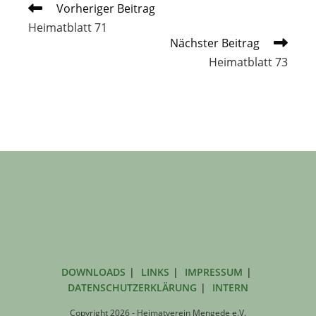
Weitere
Vorheriger Beitrag
Artikel
Heimatblatt 71
ansehen
Nächster Beitrag
Heimatblatt 73
DOWNLOADS
LINKS
IMPRESSUM
DATENSCHUTZERKLÄRUNG
INTERN
Copyright 2026 - Heimatverein Mengede e.V.