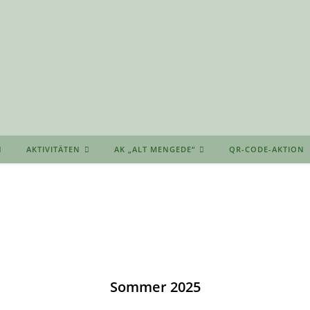
AKTIVITÄTEN
AK „ALT MENGEDE“
QR-CODE-AKTION
Sommer 2025