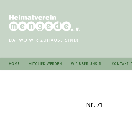
Zum
Inhalt
springen
DA, WO WIR ZUHAUSE SIND!
HOME
MITGLIED WERDEN
WIR ÜBER UNS
KONTAKT
Nr. 71