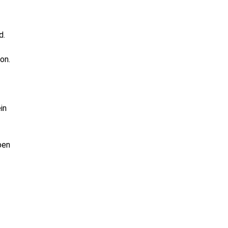
d.
on.
in
ben