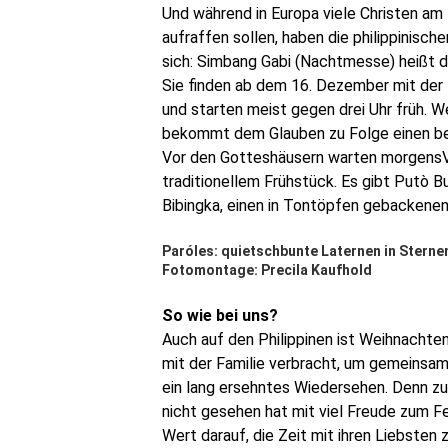
Und während in Europa viele Christen am H
aufraffen sollen, haben die philippinis
sich: Simbang Gabi (Nachtmesse) heißt 
Sie finden ab dem 16. Dezember mit der 
und starten meist gegen drei Uhr früh. We
bekommt dem Glauben zu Folge einen be
Vor den Gotteshäusern warten morgensVe
traditionellem Frühstück. Es gibt Putò B
Bibingka, einen in Tontöpfen gebackene
Paróles: quietschbunte Laternen in Sterne
Fotomontage: Precila Kaufhold
So wie bei uns?
Auch auf den Philippinen ist Weihnachten 
mit der Familie verbracht, um gemeinsam
ein lang ersehntes Wiedersehen. Denn zu
nicht gesehen hat mit viel Freude zum Fe
Wert darauf, die Zeit mit ihren Liebsten