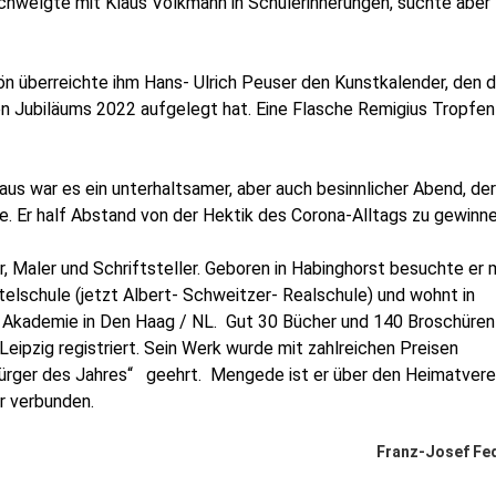
schwelgte mit Klaus Völkmann in Schulerinnerungen, suchte aber
 überreichte ihm Hans- Ulrich Peuser den Kunstkalender, den d
gen Jubiläums 2022 aufgelegt hat. Eine Flasche Remigius Tropfen
s war es ein unterhaltsamer, aber auch besinnlicher Abend, der
. Er half Abstand von der Hektik des Corona-Alltags zu gewinne
r, Maler und Schriftsteller. Geboren in Habinghorst besuchte er 
elschule (jetzt Albert- Schweitzer- Realschule) und wohnt in
n Akademie in Den Haag / NL.
Gut 30 Bücher und 140 Broschüren
 Leipzig registriert. Sein Werk wurde mit zahlreichen Preisen
Bürger des Jahres“
geehrt.
Mengede ist er über den Heimatvere
r verbunden.
Franz-Josef Fe