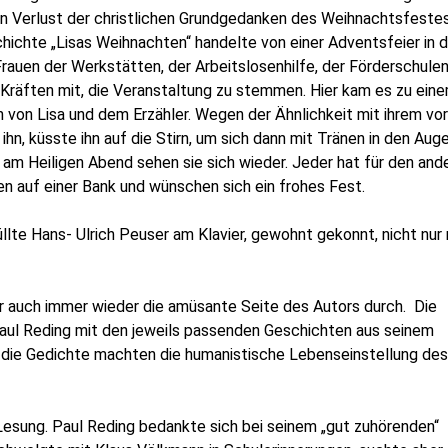
n Verlust der christlichen Grundgedanken des Weihnachtsfeste
hichte „Lisas Weihnachten“ handelte von einer Adventsfeier in d
rauen der Werkstätten, der Arbeitslosenhilfe, der Förderschulen
 Kräften mi
t,
die Veranstaltung zu stemmen. Hier kam es zu ein
von Lisa und dem Erzähler. Wegen der Ähnlichkeit mit ihrem vor
hn, küsste ihn auf die Stirn, um sich dann mit Tränen in den Aug
m Heiligen Abend sehen sie sich wieder. Jeder hat für den and
en auf einer Bank und wünschen sich ein frohes Fest.
lte Hans- Ulrich Peuser am Klavier, gewohnt gekonnt, nicht nur 
r auch immer wieder die amüsante Seite des Autors durch.
Die
ul Reding mit den jeweils passenden Geschichten aus seinem
h die Gedichte machten die humanistische Lebenseinstellung des
Lesung. Paul Reding bedankte sich bei seinem „gut zuhörenden“