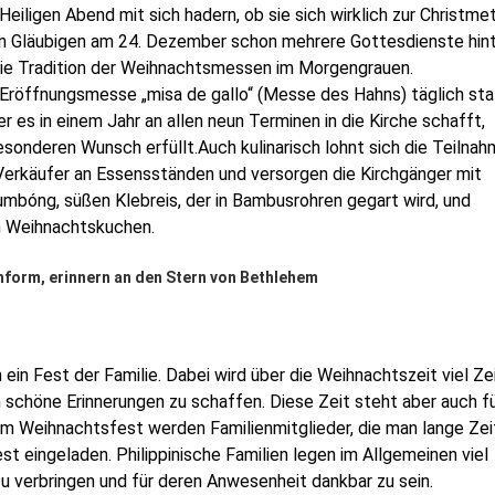
eiligen Abend mit sich hadern, ob sie sich wirklich zur Christme
chen Gläubigen am 24. Dezember schon mehrere Gottesdienste hin
die Tradition der Weihnachtsmessen im Morgengrauen.
Eröffnungsmesse „misa de gallo“ (Messe des Hahns) täglich sta
r es in einem Jahr an allen neun Terminen in die Kirche schafft,
sonderen Wunsch erfüllt.
Auch kulinarisch lohnt sich die Teilnah
rkäufer an Essensständen und versorgen die Kirchgänger mit
umbóng, süßen Klebreis, der in Bambusrohren gegart wird, und
n Weihnachtskuchen.
nform, erinnern an den Stern von Bethlehem
ein Fest der Familie. Dabei wird über die Weihnachtszeit viel Ze
 schöne Erinnerungen zu schaffen. Diese Zeit steht aber auch f
m Weihnachtsfest werden Familienmitglieder, die man lange Zei
st eingeladen. Philippinische Familien legen im Allgemeinen viel
 zu verbringen und für deren Anwesenheit dankbar zu sein.