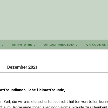
T
AKTIVITÄTEN
AK „ALT MENGEDE“
QR-CODE-AKT
Dezember 2021
atfreundinnen, liebe Heimatfreunde,
Zeit, die wir uns alle sicherlich so nicht hätten vorstellen könn
tt zum Jahresende Ihnen allen noch einmal Freude zu schenken!