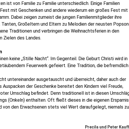
n ist von Familie zu Familie unterschiedlich. Einige Familien
s Fest mit Geschenken und andere wiederum ein großes Fest mit
m. Dabei zeigen zumeist die jungen Familienmitglieder ihre
l, Tanten, Großeltern und Eltern zu Melodien der neusten Popso
ene Traditionen und verbringen die Weihnachtsferien in den
en Zielen des Landes.
n
inen keine „Stille Nacht“. Im Gegenteil. Die Geburt Christi wird in
etäubendem Feuerwerk gefeiert. Eine Tradition, die befremdlich
ht untereinander ausgetauscht und überreicht, daher auch der
 Auspacken der Geschenke bereitet den Kindern viel Freude,
 roter Umschlag befindet. Denn traditionell ist in diesen Umschlä
gs (Onkeln) enthalten. Oft fließt dieses in die eigenen Ersparni
rd von den Erwachsenen stets viel Wert daraufgelegt, niemals zu
Precila und Peter Kauf