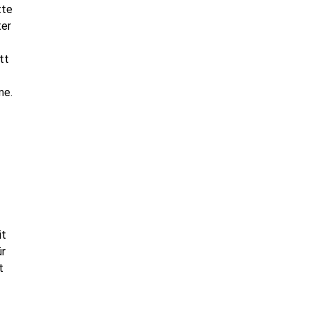
tte
ter
tt
me.
it
ür
t