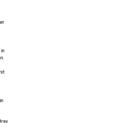
er
 in
n.
mit
in
drau