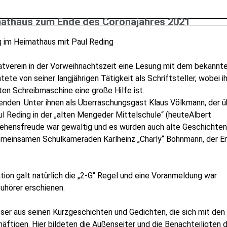
athaus zum Ende des Coronajahres 2021
 im Heimathaus mit Paul Reding
atverein in der Vorweihnachtszeit eine Lesung mit dem bekannt
tete von seiner langjährigen Tätigkeit als Schriftsteller, wobei 
en Schreibmaschine eine große Hilfe ist.
enden. Unter ihnen als Überraschungsgast Klaus Völkmann,
der ü
 Reding in der „alten Mengeder Mittelschule“ (heuteAlbert
sehensfreude war gewaltig und es wurden auch alte Geschichten
gemeinsamen Schulkameraden Karlheinz „Charly“ Bohnmann, der E
on galt natürlich die „2-G“ Regel und eine Voranmeldung war
uhörer erschienen.
sser aus seinen Kurzgeschichten und Gedichten, die sich mit den
ftigen. Hier bildeten die Außenseiter und die Benachteiligten 