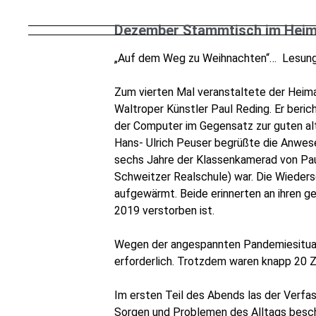
Dezember Stammtisch im Heim
„Auf dem Weg zu Weihnachten“…
Lesung
Zum vierten Mal veranstaltete der Heim
Waltroper Künstler Paul Reding. Er berich
der Computer im Gegensatz zur guten alt
Hans- Ulrich Peuser begrüßte die Anwes
sechs Jahre der Klassenkamerad von Paul
Schweitzer Realschule) war. Die Wieder
aufgewärmt. Beide erinnerten an ihren 
2019 verstorben ist.
Wegen der angespannten Pandemiesituati
erforderlich. Trotzdem waren knapp 20 Z
Im ersten Teil des Abends las der Verfa
Sorgen und Problemen des Alltags beschä