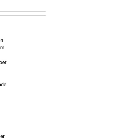
en
ihm
ber
nde
der