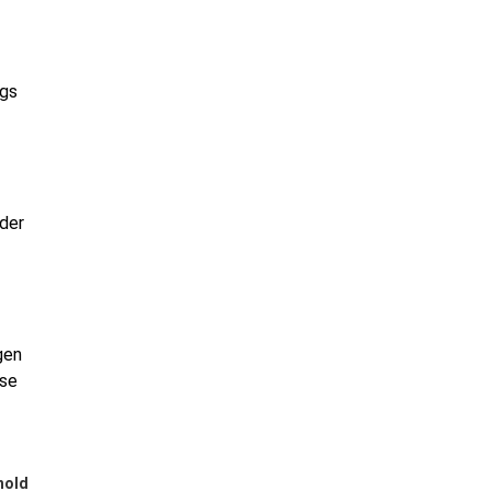
ngs
 der
gen
sse
hold