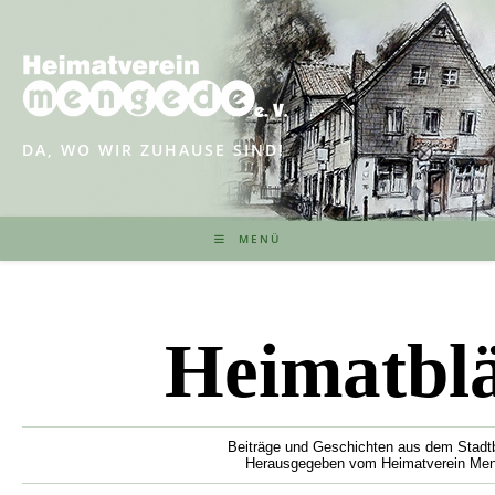
Zum
Inhalt
springen
DA, WO WIR ZUHAUSE SIND!
MENÜ
Heimatblät
Beiträge und Geschichten aus dem Stadtbezi
Herausgegeben vom Heimatverein Mengede