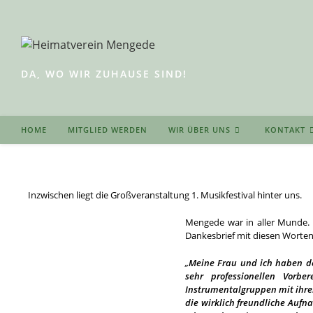
Zum
Inhalt
springen
DA, WO WIR ZUHAUSE SIND!
HOME
MITGLIED WERDEN
WIR ÜBER UNS
KONTAKT
Inzwischen liegt die Großveranstaltung 1. Musikfestival hinter uns.
Mengede war in aller Munde. 
Dankesbrief mit diesen Worte
„
Meine Frau und ich haben de
sehr professionellen Vorb
Instrumentalgruppen mit ihre
die wirklich freundliche Auf