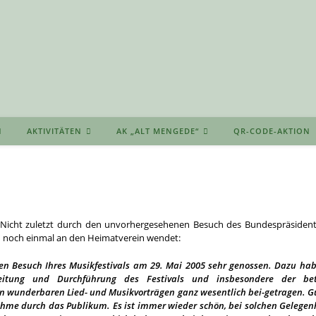
AKTIVITÄTEN
AK „ALT MENGEDE“
QR-CODE-AKTION
Nicht zuletzt durch den unvorhergesehenen Besuch des Bundespräsidente
n noch einmal an den Heimatverein wendet:
n Besuch Ihres Musikfestivals am 29. Mai 2005 sehr genossen. Dazu habe
ereitung und Durchführung des Festivals und insbesondere der be
n wunderbaren Lied- und Musikvorträgen ganz wesentlich bei-getragen. G
nahme durch das Publikum. Es ist immer wieder schön, bei solchen Gelege