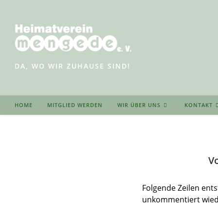
Zum
Inhalt
springen
DA, WO WIR ZUHAUSE SIND!
HOME
MITGLIED WERDEN
WIR ÜBER UNS
KONTAKT
V
Folgende Zeilen ents
unkommentiert wied