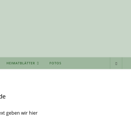
HEIMATBLÄTTER
FOTOS
de
xt geben wir hier