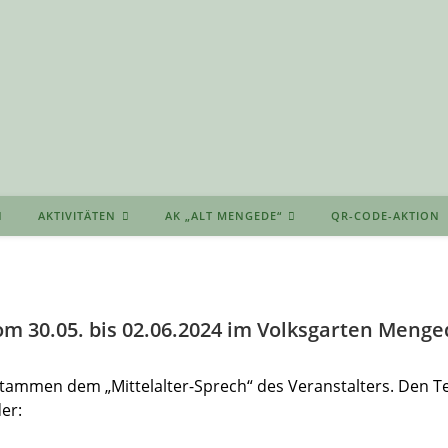
AKTIVITÄTEN
AK „ALT MENGEDE“
QR-CODE-AKTION
om 30.05. bis 02.06.2024 im Volksgarten Menge
tammen dem „Mittelalter-Sprech“ des Veranstalters. Den Te
er: