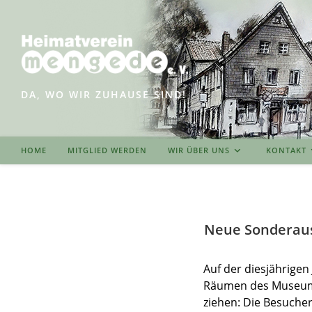
Zum
Inhalt
springen
DA, WO WIR ZUHAUSE SIND!
HOME
MITGLIED WERDEN
WIR ÜBER UNS
KONTAKT
Neue Sonderaus
Auf der diesjährige
Räumen des Museums 
ziehen: Die Besuche