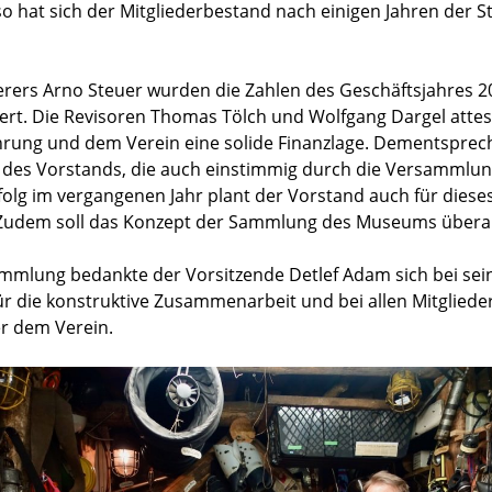
hat sich der Mitgliederbestand nach einigen Jahren der S
erers Arno Steuer wurden die Zahlen des Geschäftsjahres 2
ert. Die Revisoren Thomas Tölch und Wolfgang Dargel attes
rung und dem Verein eine solide Finanzlage. Dementspre
g des Vorstands, die auch einstimmig durch die Versammlu
lg im vergangenen Jahr plant der Vorstand auch für dieses
 Zudem soll das Konzept der Sammlung des Museums überar
mlung bedankte der Vorsitzende Detlef Adam sich bei sei
r die konstruktive Zusammenarbeit und bei allen Mitgliede
er dem Verein.