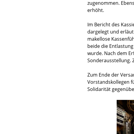
zugenommen. Ebenso 
erhöht.
Im Bericht des Kassi
dargelegt und erläut
makellose Kassenfüh
beide die Entlastun
wurde. Nach dem Erfo
Sonderausstellung.
Zum Ende der Versam
Vorstandskollegen fü
Solidarität gegenüb