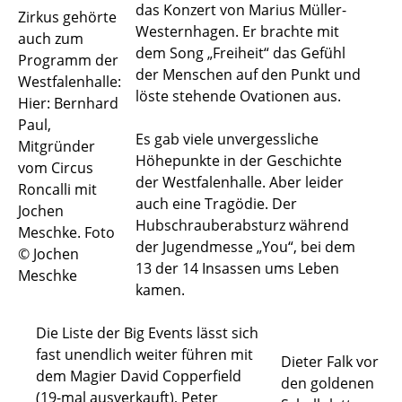
das Konzert von Marius Müller-
Zirkus gehörte
Westernhagen. Er brachte mit
auch zum
dem Song „Freiheit“ das Gefühl
Programm der
der Menschen auf den Punkt und
Westfalenhalle:
löste stehende Ovationen aus.
Hier: Bernhard
Paul,
Es gab viele unvergessliche
Mitgründer
Höhepunkte in der Geschichte
vom Circus
der Westfalenhalle. Aber leider
Roncalli mit
auch eine Tragödie. Der
Jochen
Hubschrauberabsturz während
Meschke. Foto
der Jugendmesse „You“, bei dem
© Jochen
13 der 14 Insassen ums Leben
Meschke
kamen.
Die Liste der Big Events lässt sich
fast unendlich weiter führen mit
Dieter Falk vor
dem Magier David Copperfield
den goldenen
(19-mal ausverkauft), Peter