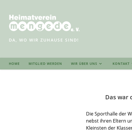
Zum
Inhalt
springen
DA, WO WIR ZUHAUSE SIND!
HOME
MITGLIED WERDEN
WIR ÜBER UNS
KONTAKT
Das war 
Die Sporthalle der W
nebst ihren Eltern 
Kleinsten der Klasse