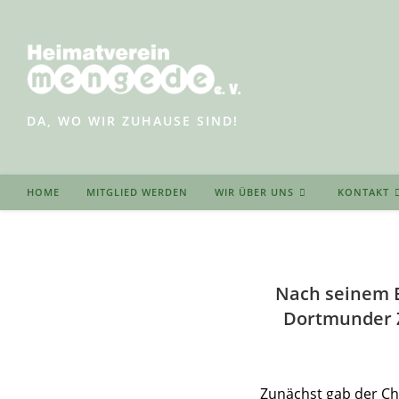
Zum
Inhalt
springen
DA, WO WIR ZUHAUSE SIND!
HOME
MITGLIED WERDEN
WIR ÜBER UNS
KONTAKT
Nach seinem 
Dortmunder Z
Zunächst gab der Ch