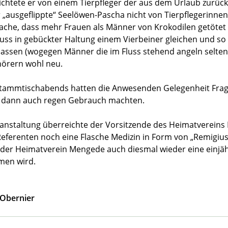
ichtete er von einem Tierpfleger der aus dem Urlaub zurüc
r „ausgeflippte“ Seelöwen-Pascha nicht von Tierpflegerinne
sache, dass mehr Frauen als Männer von Krokodilen getötet 
ss in gebückter Haltung einem Vierbeiner gleichen und so
passen (wogegen Männer die im Fluss stehend angeln selten
örern wohl neu.
 Stammtischabends hatten die Anwesenden Gelegenheit Fra
ie dann auch regen Gebrauch machten.
anstaltung überreichte der Vorsitzende des Heimatvereins
Referenten noch eine Flasche Medizin in Form von „Remigiu
 der Heimatverein Mengede auch diesmal wieder eine einjäh
men wird.
 Obernier