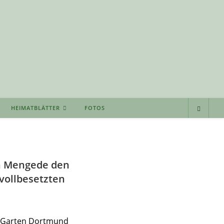
HEIMATBLÄTTER
FOTOS
n Mengede den
vollbesetzten
er Garten Dortmund