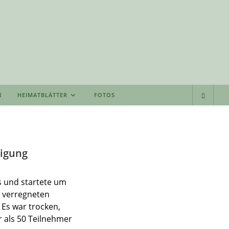
N
HEIMATBLÄTTER
FOTOS
ligung
s und startete um
 verregneten
 Es war trocken,
 als 50 Teilnehmer