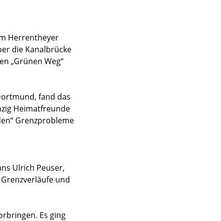
Am Herrentheyer
ber die Kanalbrücke
den „Grünen Weg“
Dortmund, fand das
anzig Heimatfreunde
nden“ Grenzprobleme
ns Ulrich Peuser,
 Grenzverläufe und
rbringen. Es ging