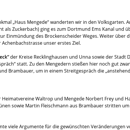
kmal „Haus Mengede“ wanderten wir in den Volksgarten. 
nt als Zuckerbach) ging es zum Dortmund Ems Kanal und ü
 zur Einmündung des Brockenscheider Weges. Weiter über 
r Achenbachstrasse unser erstes Ziel.
eck“
der Kreise Recklinghausen und Unna sowie der Stadt 
espräch“ statt. Zu den Mengedern stießen hier noch gut zw
und Brambauer, um in einem Streitgespräch die „anstehe
r Heimatvereine Waltrop und Mengede Norbert Frey und Ha
ünen sowie Martin Fleischmann aus Brambauer stritten um
nte viele Argumente für die gewünschten Veränderungen vo