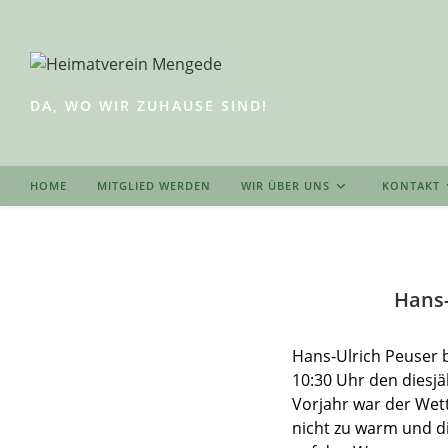
Zum
Inhalt
springen
DA, WO WIR ZUHAUSE SIND!
HOME
MITGLIED WERDEN
WIR ÜBER UNS
KONTAKT
Hans-
Hans-Ulrich Peuser 
10:30 Uhr den dies
Vorjahr war der Wett
nicht zu warm und d