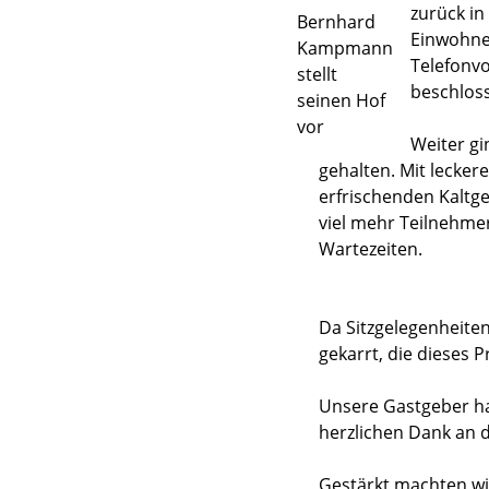
zurück in
Bernhard
Einwohne
Kampmann
Telefonv
stellt
beschloss
seinen Hof
vor
Weiter gi
gehalten. Mit lecker
erfrischenden Kaltge
viel mehr Teilnehmer
Wartezeiten.
Da Sitzgelegenheite
gekarrt, die dieses 
Unsere Gastgeber hat
herzlichen Dank an 
Gestärkt machten w