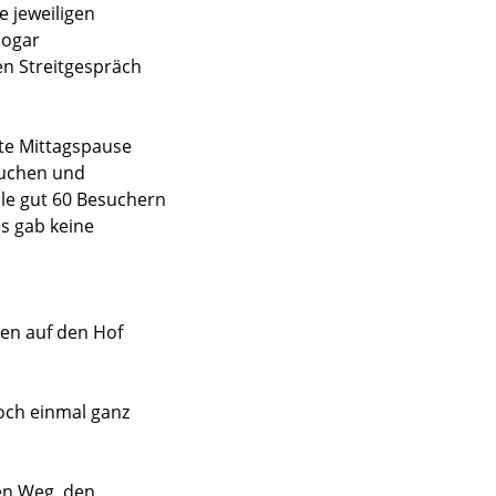
e jeweiligen
sogar
n Streitgespräch
te Mittagspause
Kuchen und
ile gut 60 Besuchern
Es gab keine
en auf den Hof
noch einmal ganz
en Weg, den