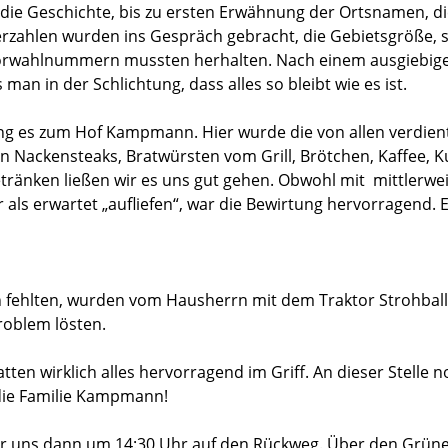
 die Geschichte, bis zu ersten Erwähnung der Ortsnamen, di
rzahlen wurden ins Gespräch gebracht, die Gebietsgröße, 
orwahlnummern mussten herhalten. Nach einem ausgiebige
 man in der Schlichtung, dass alles so bleibt wie es ist.
ng es zum Hof Kampmann. Hier wurde die von allen verdien
en Nackensteaks, Bratwürsten vom Grill, Brötchen, Kaffee, 
tränken ließen wir es uns gut gehen. Obwohl mit mittlerwe
 als erwartet „aufliefen“, war die Bewirtung hervorragend. 
n fehlten, wurden vom Hausherrn mit dem Traktor Strohball
Problem lösten.
ten wirklich alles hervorragend im Griff. An dieser Stelle 
die Familie Kampmann!
ir uns dann um 14:30 Uhr auf den Rückweg. Über den Grün