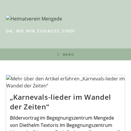
Zum
Inhalt
springen
DA, WO WIR ZUHAUSE SIND!
MENÜ
„Karnevals-lieder im Wandel
der Zeiten“
Bildervortrag im Begegnungszentrum Mengede
von Diethelm Textoris Im Begegnungszentrum