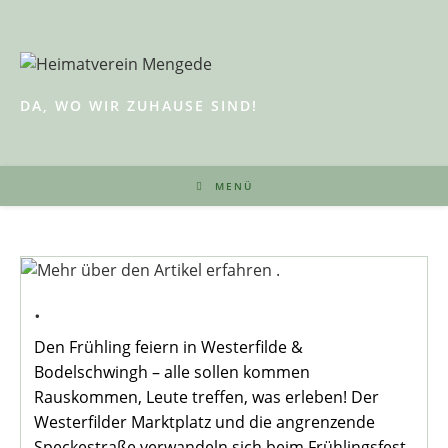
Zum
Inhalt
springen
DA, WO WIR ZUHAUSE SIND!
MENÜ
.
Den Frühling feiern in Westerfilde &
Bodelschwingh – alle sollen kommen
Rauskommen, Leute treffen, was erleben! Der
Westerfilder Marktplatz und die angrenzende
Speckestraße verwandeln sich beim Frühlingsfest