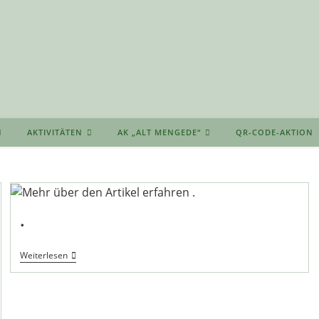
AKTIVITÄTEN
AK „ALT MENGEDE“
QR-CODE-AKTION
.
.
Weiterlesen