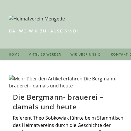
Zum
Inhalt
springen
DA, WO WIR ZUHAUSE SIND!
HOME
MITGLIED WERDEN
WIR ÜBER UNS
KONTAKT
Die Bergmann- brauerei –
damals und heute
Referent Theo Sobkowiak führte beim Stammtisch
des Heimatvereins durch die Geschichte der