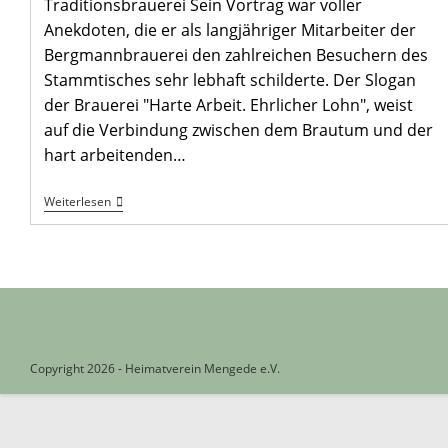
Traditionsbrauerei Sein Vortrag war voller
Anekdoten, die er als langjähriger Mitarbeiter der
Bergmannbrauerei den zahlreichen Besuchern des
Stammtisches sehr lebhaft schilderte. Der Slogan
der Brauerei "Harte Arbeit. Ehrlicher Lohn", weist
auf die Verbindung zwischen dem Brautum und der
hart arbeitenden…
Die
Weiterlesen
Bergmann-
Brauerei
–
Damals
Und
Heute
Copyright 2026 - Heimatverein Mengede e.V.