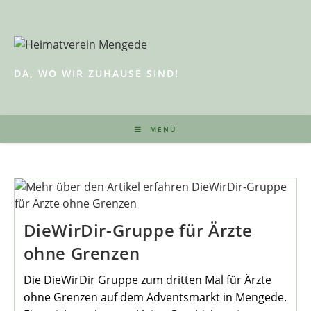
Zum
Inhalt
springen
DA, WO WIR ZUHAUSE SIND!
MENÜ
DieWirDir-Gruppe für Ärzte
ohne Grenzen
Die DieWirDir Gruppe zum dritten Mal für Ärzte
ohne Grenzen auf dem Adventsmarkt in Mengede.