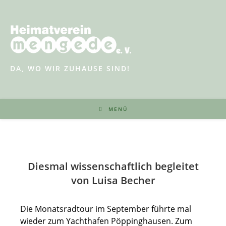
Zum
Inhalt
springen
DA, WO WIR ZUHAUSE SIND!
MENÜ
Diesmal wissenschaftlich begleitet
von Luisa Becher
Die Monatsradtour im September führte mal
wieder zum Yachthafen Pöppinghausen. Zum