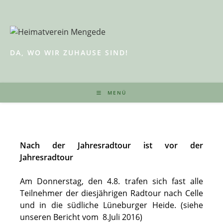
Zum
Inhalt
springen
DA, WO WIR ZUHAUSE SIND!
MENÜ
Nach der Jahresradtour ist vor der
Jahresradtour
Am Donnerstag, den 4.8. trafen sich fast alle
Teilnehmer der diesjährigen Radtour nach Celle
und in die südliche Lüneburger Heide. (siehe
unseren Bericht vom 8.Juli 2016)