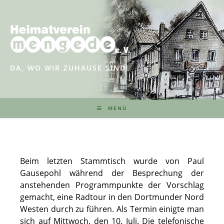
Zum
Inhalt
springen
DA, WO WIR ZUHAUSE SIND!
MENÜ
Beim letzten Stammtisch wurde von Paul
Gausepohl während der Besprechung der
anstehenden Programmpunkte der Vorschlag
gemacht, eine Radtour in den Dortmunder Nord
Westen durch zu führen. Als Termin einigte man
sich auf Mittwoch, den 10. Juli. Die telefonische