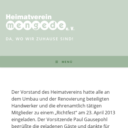
Zum
Inhalt
springen
DA, WO WIR ZUHAUSE SIND!
MENÜ
Der Vorstand des Heimatvereins hatte alle an
dem Umbau und der Renovierung beteiligten
Handwerker und die ehrenamtlich tätigen
Mitglieder zu einem „Richtfest“ am 23. April 2013
eingeladen. Der Vorsitzende Paul Gausepohl
begrüßte die geladenen Gäste und dankte für