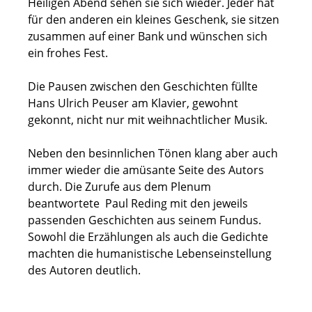
Heiligen Abend sehen sie sich wieder. Jeder hat
z
k
für den anderen ein kleines Geschenk, sie sitzen
o
m
zusammen auf einer Bank und wünschen sich
v
a
o
n
ein frohes Fest.
n
n
H
(
Die Pausen zwischen den Geschichten füllte
a
F
Hans Ulrich Peuser am Klavier, gewohnt
n
o
s
t
gekonnt, nicht nur mit weihnachtlicher Musik.
-
o
U
©
Neben den besinnlichen Tönen klang aber auch
l
F
immer wieder die amüsante Seite des Autors
r
.
i
-
durch. Die Zurufe aus dem Plenum
c
J
beantwortete Paul Reding mit den jeweils
h
.
passenden Geschichten aus seinem Fundus.
P
F
Sowohl die Erzählungen als auch die Gedichte
e
e
u
d
machten die humanistische Lebenseinstellung
e
r
des Autoren deutlich.
s
a
e
u
r
)