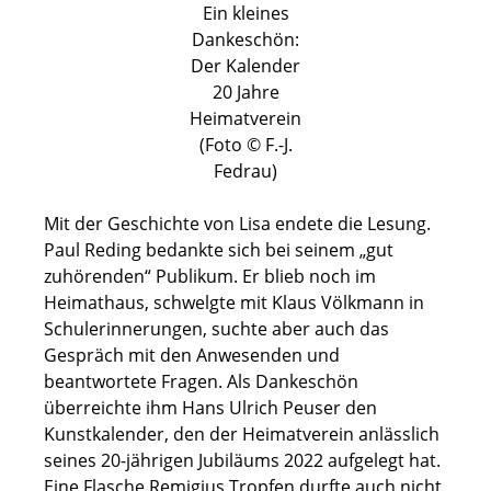
(
Ein kleines
F
Dankeschön:
o
Der Kalender
t
o
20 Jahre
©
Heimatverein
F
(Foto © F.-J.
.
Fedrau)
-
J
.
Mit der Geschichte von Lisa endete die Lesung.
F
Paul Reding bedankte sich bei seinem „gut
e
zuhörenden“ Publikum. Er blieb noch im
d
r
Heimathaus, schwelgte mit Klaus Völkmann in
a
Schulerinnerungen, suchte aber auch das
u
Gespräch mit den Anwesenden und
beantwortete Fragen. Als Dankeschön
überreichte ihm Hans Ulrich Peuser den
Kunstkalender, den der Heimatverein anlässlich
seines 20-jährigen Jubiläums 2022 aufgelegt hat.
Eine Flasche Remigius Tropfen durfte auch nicht