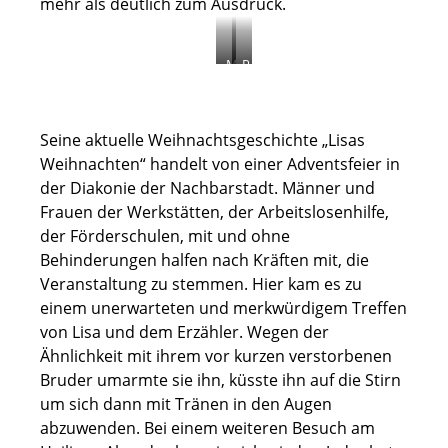
mehr als deutlich zum Ausdruck.
M
P
u
a
s
u
i
l
Seine aktuelle Weihnachtsgeschichte „Lisas
k
R
a
e
Weihnachten“ handelt von einer Adventsfeier in
l
d
der Diakonie der Nachbarstadt. Männer und
i
i
Frauen der Werkstätten, der Arbeitslosenhilfe,
s
n
der Förderschulen, mit und ohne
c
g
h
m
Behinderungen halfen nach Kräften mit, die
e
i
Veranstaltung zu stemmen. Hier kam es zu
s
t
einem unerwarteten und merkwürdigem Treffen
I
K
von Lisa und dem Erzähler. Wegen der
n
l
t
a
Ähnlichkeit mit ihrem vor kurzen verstorbenen
e
u
Bruder umarmte sie ihn, küsste ihn auf die Stirn
r
s
um sich dann mit Tränen in den Augen
m
V
e
ö
abzuwenden. Bei einem weiteren Besuch am
z
l