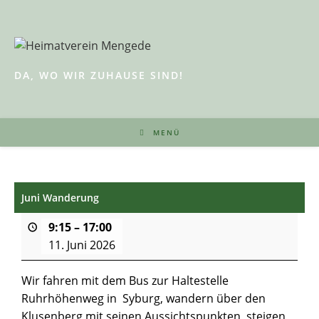
Zum
Inhalt
springen
DA, WO WIR ZUHAUSE SIND!
MENÜ
Juni Wanderung
9:15
–
17:00
11. Juni 2026
Wir fahren mit dem Bus zur Haltestelle
Ruhrhöhenweg in Syburg, wandern über den
Klusenberg mit seinen Aussichtspunkten, steigen