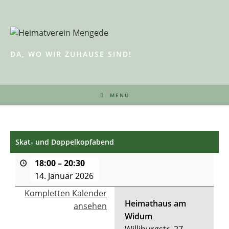
Zum
Inhalt
springen
DA, WO WIR ZUHAUSE SIND!
MENÜ
Skat- und Doppelkopfabend
18:00
–
20:30
14. Januar 2026
Kompletten Kalender
Heimathaus am
ansehen
Widum
Williburgstr. 27