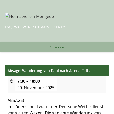
Zum
Inhalt
springen
DA, WO WIR ZUHAUSE SIND!
MENÜ
Absage: Wanderung von Dahl nach Altena fällt aus
7:30
–
18:00
20. November 2025
ABSAGE!
Im Lüdenscheid warnt der Deutsche Wetterdienst
vor glatten Wegen. Die geplante Wanderung von