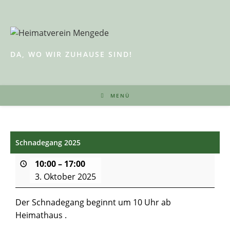
Zum
Inhalt
springen
DA, WO WIR ZUHAUSE SIND!
MENÜ
Schnadegang 2025
10:00
–
17:00
3. Oktober 2025
Der Schnadegang beginnt um 10 Uhr ab
Heimathaus .