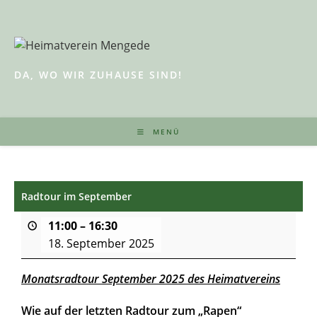
Zum
Inhalt
springen
DA, WO WIR ZUHAUSE SIND!
MENÜ
Radtour im September
11:00
–
16:30
18. September 2025
Monatsradtour September 2025 des Heimatvereins
Wie auf der letzten Radtour zum „Rapen“