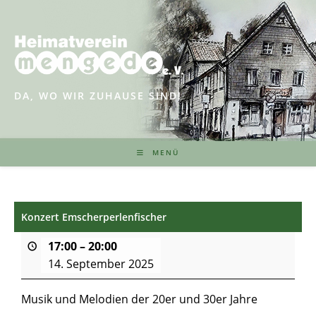
Zum
Inhalt
springen
DA, WO WIR ZUHAUSE SIND!
MENÜ
Konzert Emscherperlenfischer
17:00
–
20:00
14. September 2025
Musik und Melodien der 20er und 30er Jahre