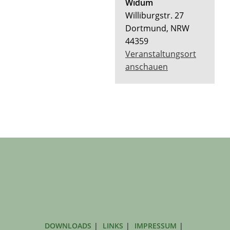
Widum
Williburgstr. 27
Dortmund
,
NRW
44359
Veranstaltungsort
anschauen
DOWNLOADS
LINKS
IMPRESSUM