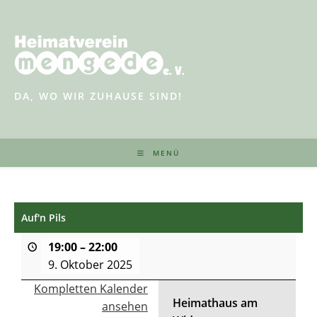
Zum
Inhalt
springen
DA, WO WIR ZUHAUSE SIND!
MENÜ
Auf'n Pils
19:00
–
22:00
9. Oktober 2025
Kompletten Kalender
Heimathaus am
ansehen